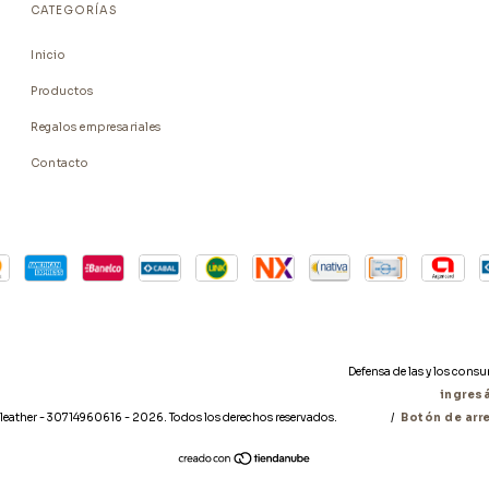
CATEGORÍAS
Inicio
Productos
Regalos empresariales
Contacto
Defensa de las y los cons
ingresá
eather - 30714960616 - 2026. Todos los derechos reservados.
/
Botón de arr