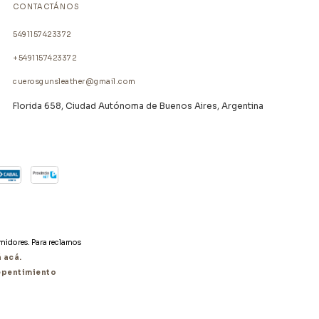
CONTACTÁNOS
5491157423372
+5491157423372
cuerosgunsleather@gmail.com
Florida 658, Ciudad Autónoma de Buenos Aires, Argentina
umidores. Para reclamos
 acá.
epentimiento